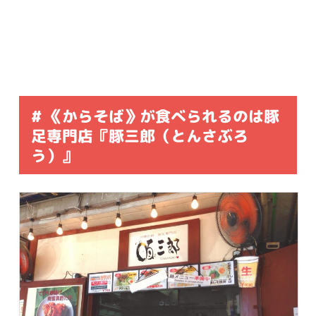
# 《からそば》が食べられるのは豚
足専門店『豚三郎（とんさぶろ
う）』