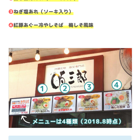
❸
ねぎ塩あれ（ソーキ入り）
❹
紅豚あぐー冷やしそば 梅しそ風味