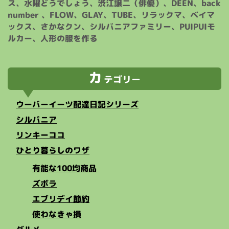
ス、水曜どうでしょう、渋江譲二（俳優）、DEEN、back
number 、FLOW、GLAY、TUBE、リラックマ、ベイマ
ックス、さかなクン、シルバニアファミリー、PUIPUIモ
ルカー、人形の服を作る
カ
テゴリー
ウーバーイーツ配達日記シリーズ
シルバニア
リンキーココ
ひとり暮らしのワザ
有能な100均商品
ズボラ
エブリデイ節約
使わなきゃ損