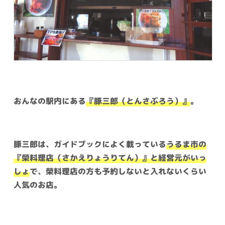
おんなの駅内にある
『豚三郎（とんさぶろう）』
。
豚三郎は、ガイドブックによく載っている
うるま市の
『榮料理店（さかえりょうりてん）』と経営元がいっ
しょ
で、榮料理店の方も予約しないと入れないくらい
人気のお店。