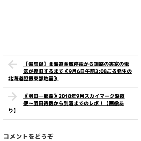
【備忘録】北海道全域停電から釧路の実家の電
気が復旧するまで《9月6日午前3:08ごろ発生の
北海道胆振東部地震》
《羽田―那覇》2018年9月スカイマーク深夜
便〜羽田待機から到着までのレポ！【画像あ
り】
コメントをどうぞ