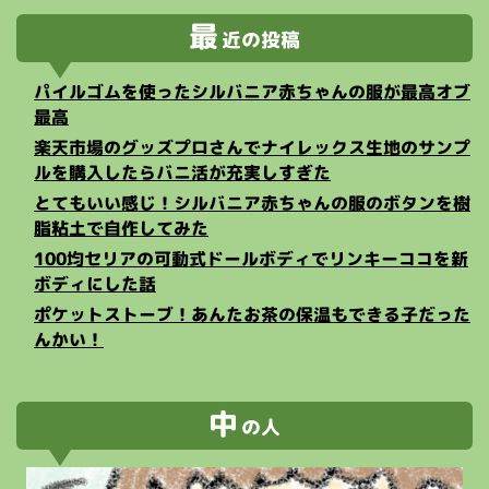
最
近の投稿
パイルゴムを使ったシルバニア赤ちゃんの服が最高オブ
最高
楽天市場のグッズプロさんでナイレックス生地のサンプ
ルを購入したらバニ活が充実しすぎた
とてもいい感じ！シルバニア赤ちゃんの服のボタンを樹
脂粘土で自作してみた
100均セリアの可動式ドールボディでリンキーココを新
ボディにした話
ポケットストーブ！あんたお茶の保温もできる子だった
んかい！
中
の人