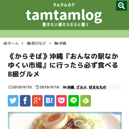
TOP
サイトマップ
ホーム
旅行など
沖縄
管理人プロフィール
《からそば》沖縄『おんなの駅なか
脱毛体験談
ゆくい市場』に行ったら必ず食べる
B級グルメ
ダイエット関連
2018/9/10
2018/9/16
沖縄
,
グルメ
,
好きなもの
歯ブラシマニア
お問い合わせフォーム