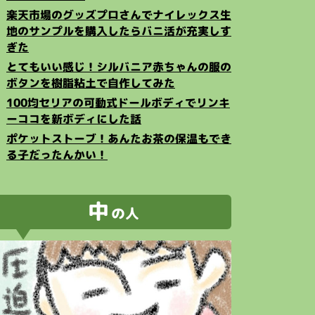
楽天市場のグッズプロさんでナイレックス生
地のサンプルを購入したらバニ活が充実しす
ぎた
とてもいい感じ！シルバニア赤ちゃんの服の
ボタンを樹脂粘土で自作してみた
100均セリアの可動式ドールボディでリンキ
ーココを新ボディにした話
ポケットストーブ！あんたお茶の保温もでき
る子だったんかい！
中
の人