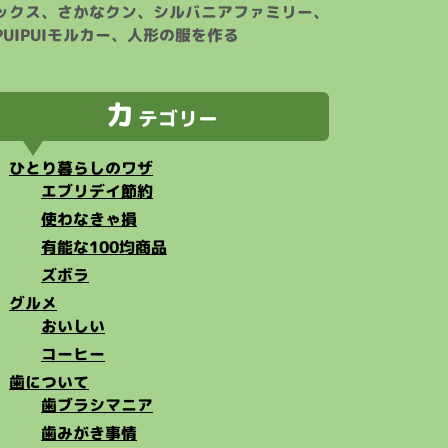
ックス、さかなクン、シルバニアファミリー、
PUIPUIモルカー、人形の服を作る
カ
テゴリー
ひとり暮らしのワザ
エブリデイ節約
使わなきゃ損
有能な100均商品
ズボラ
グルメ
おいしい
コーヒー
歯について
歯ブラシマニア
歯みがき事情