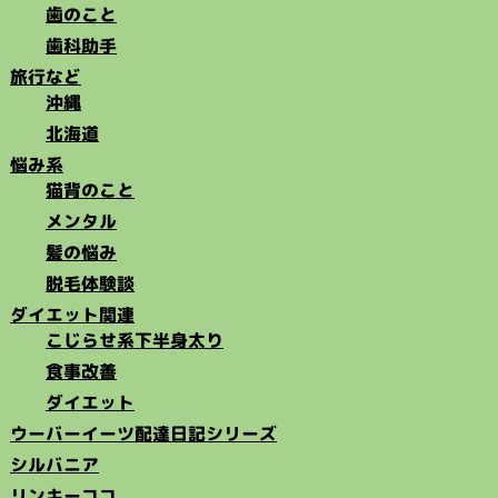
歯のこと
歯科助手
旅行など
沖縄
北海道
悩み系
猫背のこと
メンタル
髪の悩み
脱毛体験談
ダイエット関連
こじらせ系下半身太り
食事改善
ダイエット
ウーバーイーツ配達日記シリーズ
シルバニア
リンキーココ