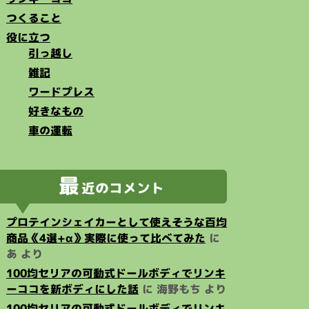
つくること
役に立つ
引っ越し
雑記
ワードプレス
好きなもの
車の運転
最
近のコメント
プロテインシェイカーとして使えそうな百均
商品《4選+α》実際に使って比べてみた
に
あ
より
100均セリアの可動式ドールボディでリンキ
ーココを新ボディにした話
に
海野もち
より
100均セリアの可動式ドールボディでリンキ