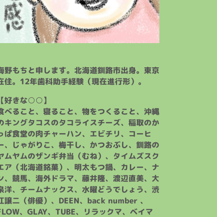
海野もちと申します。北海道釧路市出身。東京
在住。12年歯科助手経験（現在進行形）。
【好きな○○】
食べること、寝ること、物をつくること、沖縄
のキングタコスのタコライスチーズ、稲取のか
っぱ食堂の肉チャーハン、エビチリ、コーヒ
ー、じゃがりこ、梅干し、かつおぶし、釧路の
ヤムヤムのザンギ弁当（むね）、タイムズスク
エア（北海道銘菓）、明太もつ鍋、カレー、ナ
ン、競馬、海外ドラマ、藤井隆、渡辺直美、大
泉洋、チームナックス、水曜どうでしょう、渋
江譲二（俳優）、DEEN、back number 、
FLOW、GLAY、TUBE、リラックマ、ベイマ