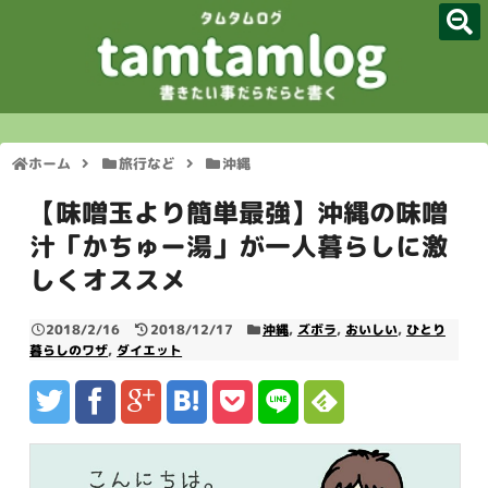
TOP
サイトマップ
ホーム
旅行など
沖縄
管理人プロフィール
【味噌玉より簡単最強】沖縄の味噌
脱毛体験談
汁「かちゅー湯」が一人暮らしに激
しくオススメ
ダイエット関連
2018/2/16
2018/12/17
沖縄
,
ズボラ
,
おいしい
,
ひとり
歯ブラシマニア
暮らしのワザ
,
ダイエット
お問い合わせフォーム