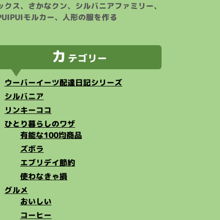
ックス、さかなクン、シルバニアファミリー、
PUIPUIモルカー、人形の服を作る
カ
テゴリー
ウーバーイーツ配達日記シリーズ
シルバニア
リンキーココ
ひとり暮らしのワザ
有能な100均商品
ズボラ
エブリデイ節約
使わなきゃ損
グルメ
おいしい
コーヒー