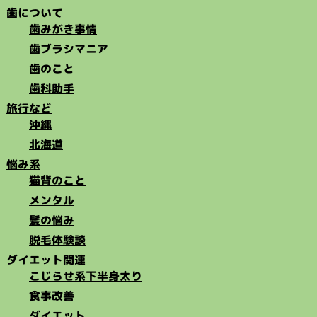
歯について
歯みがき事情
歯ブラシマニア
歯のこと
歯科助手
旅行など
沖縄
北海道
悩み系
猫背のこと
メンタル
髪の悩み
脱毛体験談
ダイエット関連
こじらせ系下半身太り
食事改善
ダイエット