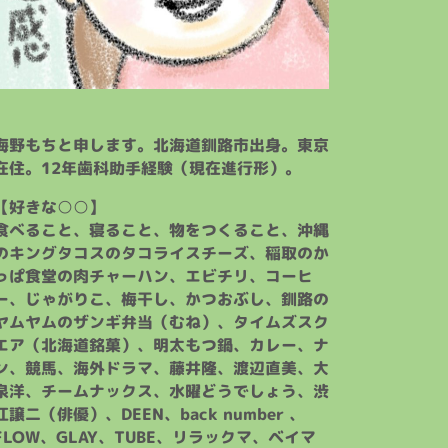
海野もちと申します。北海道釧路市出身。東京
在住。12年歯科助手経験（現在進行形）。
【好きな○○】
食べること、寝ること、物をつくること、沖縄
のキングタコスのタコライスチーズ、稲取のか
っぱ食堂の肉チャーハン、エビチリ、コーヒ
ー、じゃがりこ、梅干し、かつおぶし、釧路の
ヤムヤムのザンギ弁当（むね）、タイムズスク
エア（北海道銘菓）、明太もつ鍋、カレー、ナ
ン、競馬、海外ドラマ、藤井隆、渡辺直美、大
泉洋、チームナックス、水曜どうでしょう、渋
江譲二（俳優）、DEEN、back number 、
FLOW、GLAY、TUBE、リラックマ、ベイマ