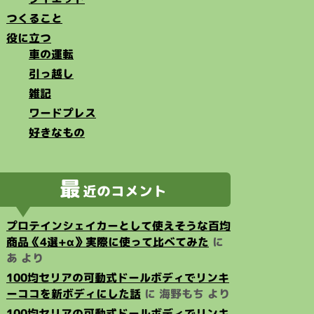
つくること
役に立つ
車の運転
引っ越し
雑記
ワードプレス
好きなもの
最
近のコメント
プロテインシェイカーとして使えそうな百均
商品《4選+α》実際に使って比べてみた
に
あ
より
100均セリアの可動式ドールボディでリンキ
ーココを新ボディにした話
に
海野もち
より
100均セリアの可動式ドールボディでリンキ