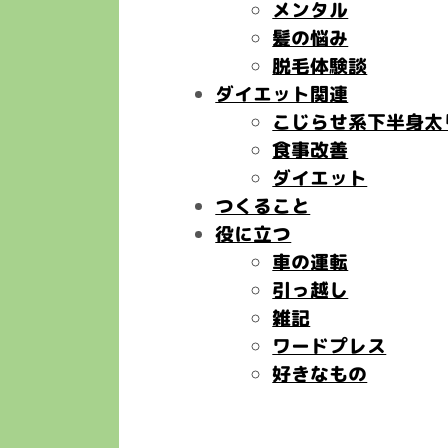
メンタル
髪の悩み
脱毛体験談
ダイエット関連
こじらせ系下半身太
食事改善
ダイエット
つくること
役に立つ
車の運転
引っ越し
雑記
ワードプレス
好きなもの