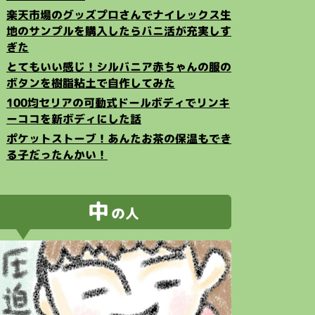
楽天市場のグッズプロさんでナイレックス生
地のサンプルを購入したらバニ活が充実しす
ぎた
とてもいい感じ！シルバニア赤ちゃんの服の
ボタンを樹脂粘土で自作してみた
100均セリアの可動式ドールボディでリンキ
ーココを新ボディにした話
ポケットストーブ！あんたお茶の保温もでき
る子だったんかい！
中
の人