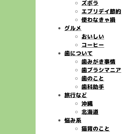
ズボラ
エブリデイ節約
使わなきゃ損
グルメ
おいしい
コーヒー
歯について
歯みがき事情
歯ブラシマニア
歯のこと
歯科助手
旅行など
沖縄
北海道
悩み系
猫背のこと