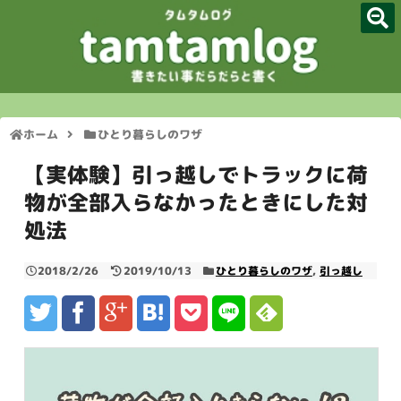
TOP
サイトマップ
ホーム
ひとり暮らしのワザ
管理人プロフィール
【実体験】引っ越しでトラックに荷
脱毛体験談
物が全部入らなかったときにした対
処法
ダイエット関連
2018/2/26
2019/10/13
ひとり暮らしのワザ
,
引っ越し
歯ブラシマニア
お問い合わせフォーム