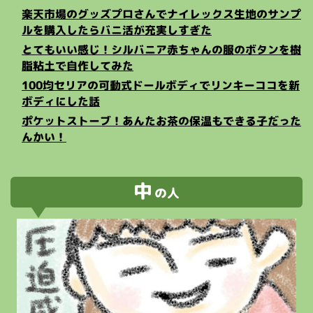
楽天市場のグッズプロさんでナイレックス生地のサンプ
ルを購入したらバニ活が充実しすぎた
とてもいい感じ！シルバニア赤ちゃんの服のボタンを樹
脂粘土で自作してみた
100均セリアの可動式ドールボディでリンキーココを新
ボディにした話
ポケットストーブ！あんたお茶の保温もできる子だった
んかい！
中
の人