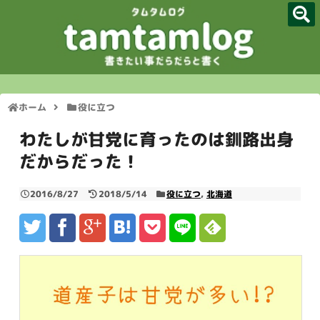
TOP
サイトマップ
ホーム
役に立つ
管理人プロフィール
わたしが甘党に育ったのは釧路出身
脱毛体験談
だからだった！
ダイエット関連
2016/8/27
2018/5/14
役に立つ
,
北海道
歯ブラシマニア
お問い合わせフォーム