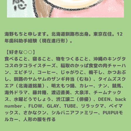
海野もちと申します。北海道釧路市出身。東京在住。12
年歯科助手経験（現在進行形）。
【好きな○○】
食べること、寝ること、物をつくること、沖縄のキングタ
コスのタコライスチーズ、稲取のかっぱ食堂の肉チャーハ
ン、エビチリ、コーヒー、じゃがりこ、梅干し、かつおぶ
し、釧路のヤムヤムのザンギ弁当（むね）、タイムズスク
エア（北海道銘菓）、明太もつ鍋、カレー、ナン、競馬、
海外ドラマ、藤井隆、渡辺直美、大泉洋、チームナック
ス、水曜どうでしょう、渋江譲二（俳優）、DEEN、back
number 、FLOW、GLAY、TUBE、リラックマ、ベイマ
ックス、さかなクン、シルバニアファミリー、PUIPUIモ
ルカー、人形の服を作る