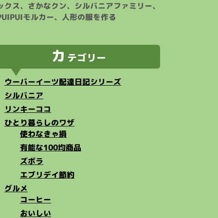
ックス、さかなクン、シルバニアファミリー、
PUIPUIモルカー、人形の服を作る
カ
テゴリー
ウーバーイーツ配達日記シリーズ
シルバニア
リンキーココ
ひとり暮らしのワザ
使わなきゃ損
有能な100均商品
ズボラ
エブリデイ節約
グルメ
コーヒー
おいしい