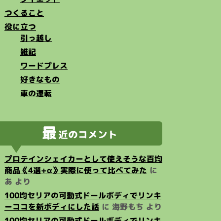
つくること
役に立つ
引っ越し
雑記
ワードプレス
好きなもの
車の運転
最
近のコメント
プロテインシェイカーとして使えそうな百均
商品《4選+α》実際に使って比べてみた
に
あ
より
100均セリアの可動式ドールボディでリンキ
ーココを新ボディにした話
に
海野もち
より
100均セリアの可動式ドールボディでリンキ