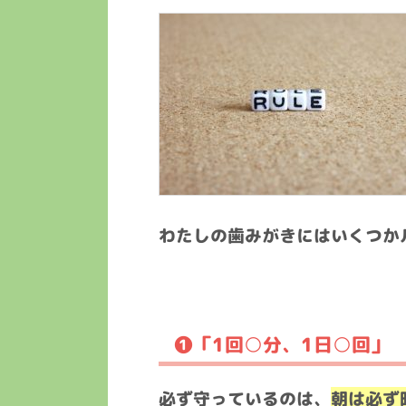
わたしの歯みがきにはいくつか
❶「1回○分、1日○回」
必ず守っているのは、
朝は必ず