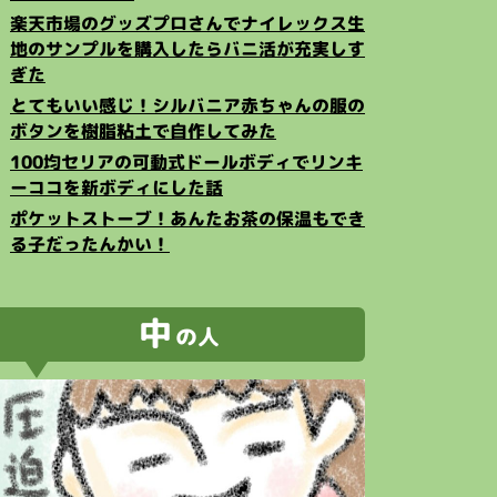
楽天市場のグッズプロさんでナイレックス生
地のサンプルを購入したらバニ活が充実しす
ぎた
とてもいい感じ！シルバニア赤ちゃんの服の
ボタンを樹脂粘土で自作してみた
100均セリアの可動式ドールボディでリンキ
ーココを新ボディにした話
ポケットストーブ！あんたお茶の保温もでき
る子だったんかい！
中
の人