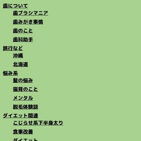
歯について
歯ブラシマニア
歯みがき事情
歯のこと
歯科助手
旅行など
沖縄
北海道
悩み系
髪の悩み
猫背のこと
メンタル
脱毛体験談
ダイエット関連
こじらせ系下半身太り
食事改善
ダイエット